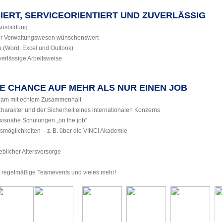
SIERT, SERVICEORIENTIERT UND ZUVERLÄSSIG
Ausbildung
der Verwaltungswesen wünschenswert
 (Word, Excel und Outlook)
verlässige Arbeitsweise
RE CHANCE AUF MEHR ALS NUR EINEN JOB
 Team mit echtem Zusammenhalt
harakter und der Sicherheit eines internationalen Konzerns
axisnahe Schulungen „on the job“
ngsmöglichkeiten – z. B. über die VINCI Akademie
ieblicher Altersvorsorge
 regelmäßige Teamevents und vieles mehr!