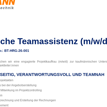
che Teamassistenz (m/w/d
-Nr.: BT-HRG-26-001
hen wir eine engagierte Projektkauffrau (m/w/d) zur kaufmännischen Unters
ektleiter:innen
ELSEITIG, VERANTWORTUNGSVOLL UND TEAMNAH
ojektakten
 bei der Angebotserstellung
 Mitwirkung im Projektcontrolling
ss
Abrechnung und Erstellung der Rechnungen
gement