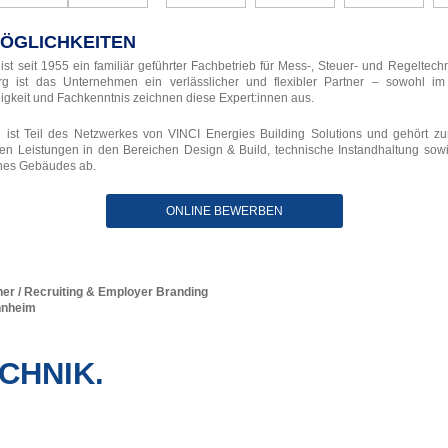
MÖGLICHKEITEN
t seit 1955 ein familiär geführter Fachbetrieb für Mess-, Steuer- und Regeltec
rg ist das Unternehmen ein verlässlicher und flexibler Partner – sowohl i
igkeit und Fachkenntnis zeichnen diese Expert:innen aus.
ist Teil des Netzwerkes von VINCI Energies Building Solutions und gehört zu
en Leistungen in den Bereichen Design & Build, technische Instandhaltung 
nes Gebäudes ab.
ONLINE BEWERBEN
er / Recruiting & Employer Branding
nnheim
CHNIK.