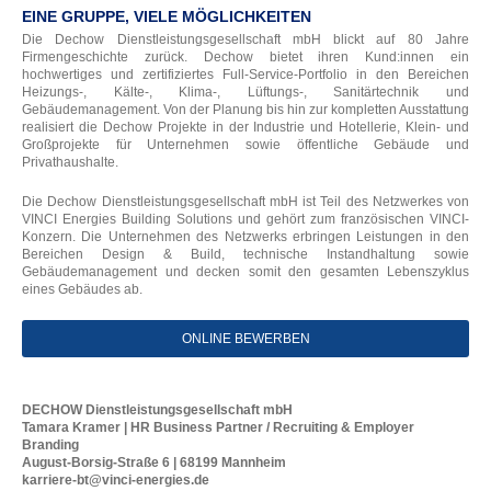
EINE GRUPPE, VIELE MÖGLICHKEITEN
Die Dechow Dienstleistungsgesellschaft mbH blickt auf 80 Jahre
Firmengeschichte zurück. Dechow bietet ihren Kund:innen ein
hochwertiges und zertifiziertes Full-Service-Portfolio in den Bereichen
Heizungs-, Kälte-, Klima-, Lüftungs-, Sanitärtechnik und
Gebäudemanagement. Von der Planung bis hin zur kompletten Ausstattung
realisiert die Dechow Projekte in der Industrie und Hotellerie, Klein- und
Großprojekte für Unternehmen sowie öffentliche Gebäude und
Privathaushalte.
Die Dechow Dienstleistungsgesellschaft mbH ist Teil des Netzwerkes von
VINCI Energies Building Solutions und gehört zum französischen VINCI-
Konzern. Die Unternehmen des Netzwerks erbringen Leistungen in den
Bereichen Design & Build, technische Instandhaltung sowie
Gebäudemanagement und decken somit den gesamten Lebenszyklus
eines Gebäudes ab.
ONLINE BEWERBEN
DECHOW Dienstleistungsgesellschaft mbH
Tamara Kramer | HR Business Partner / Recruiting & Employer
Branding
August-Borsig-Straße 6 | 68199 Mannheim
karriere-bt@vinci-energies.de