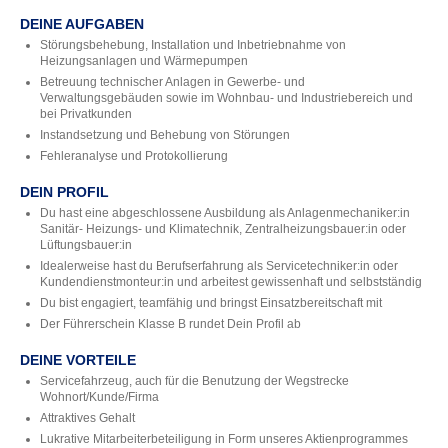
DEINE AUFGABEN
Störungsbehebung, Installation und Inbetriebnahme von
Heizungsanlagen und Wärmepumpen
Betreuung technischer Anlagen in Gewerbe- und
Verwaltungsgebäuden sowie im Wohnbau- und Industriebereich und
bei Privatkunden
Instandsetzung und Behebung von Störungen
Fehleranalyse und Protokollierung
DEIN PROFIL
Du hast eine abgeschlossene Ausbildung als Anlagenmechaniker:in
Sanitär- Heizungs- und Klimatechnik, Zentralheizungsbauer:in oder
Lüftungsbauer:in
Idealerweise hast du Berufserfahrung als Servicetechniker:in oder
Kundendienstmonteur:in und arbeitest gewissenhaft und selbstständig
Du bist engagiert, teamfähig und bringst Einsatzbereitschaft mit
Der Führerschein Klasse B rundet Dein Profil ab
DEINE VORTEILE
Servicefahrzeug, auch für die Benutzung der Wegstrecke
Wohnort/Kunde/Firma
Attraktives Gehalt
Lukrative Mitarbeiterbeteiligung in Form unseres Aktienprogrammes