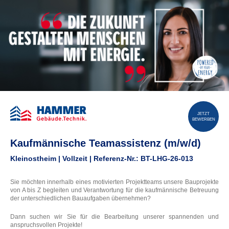
JETZT
BEWERBEN
Kaufmännische Teamassistenz (m/w/d)
Kleinostheim | Vollzeit | Referenz-Nr.: BT-LHG-26-013
Sie möchten innerhalb eines motivierten Projektteams unsere Bauprojekte
von A bis Z begleiten und Verantwortung für die kaufmännische Betreuung
der unterschiedlichen Bauaufgaben übernehmen?
Dann suchen wir Sie für die Bearbeitung unserer spannenden und
anspruchsvollen Projekte!