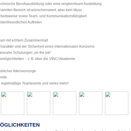
technische Berufsausbildung oder eine vergleichbare Ausbildung
nannten Bereich ist wünschenswert, aber kein Muss
Arbeitsweise sowie Team- und Kommunikationsfähigkeit
denfreundliches Auftreten
 Team mit echtem Zusammenhalt
harakter und der Sicherheit eines internationalen Konzerns
axisnahe Schulungen „on the job“
ngsmöglichkeiten – z. B. über die VINCI Akademie
ieblicher Altersvorsorge
tende
 regelmäßige Teamevents und vieles mehr!
MÖGLICHKEITEN