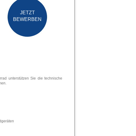
JETZT
BEWERBEN
rrad unterstützen Sie die technische
men.
dgeräten