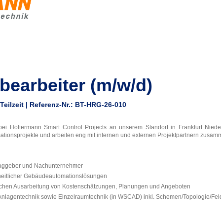
bearbeiter (m/w/d)
 Teilzeit | Referenz-Nr.: BT-HRG-26-010
bei Holtermann Smart Control Projects an unserem Standort in Frankfurt Niede
onsprojekte und arbeiten eng mit internen und externen Projektpartnern zusam
traggeber und Nachunternehmer
heitlicher Gebäudeautomationslösungen
schen Ausarbeitung von Kostenschätzungen, Planungen und Angeboten
 Anlagentechnik sowie Einzelraumtechnik (in WSCAD) inkl. Schemen/Topologie/Fel