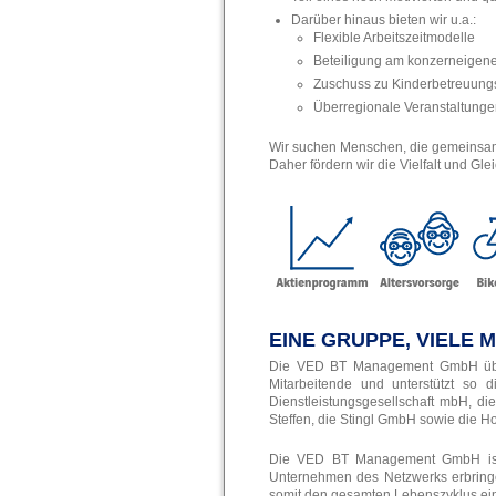
Darüber hinaus bieten wir u.a.:
Flexible Arbeitszeitmodelle
Beteiligung am konzerneigene
Zuschuss zu Kinderbetreuungs
Überregionale Veranstaltung
Wir suchen Menschen, die gemeinsam m
Daher fördern wir die Vielfalt und G
EINE GRUPPE, VIELE 
Die VED BT Management GmbH übern
Mitarbeitende und unterstützt so
Dienstleistungsgesellschaft mbH,
Steffen, die Stingl GmbH sowie die 
Die VED BT Management GmbH ist T
Unternehmen des Netzwerks erbring
somit den gesamten Lebenszyklus ei