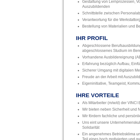
Gestaltung von Lernprozessen, Vo
Auszubildenden
Schnittstelle zwischen Personala
Verantwortung für die Werkstattor
Bestellung von Materialien und Be
IHR PROFIL
Abgeschlossene Berufsausbildung 
abgeschlossenes Studium im Bere
Vorhandene Ausbildereignung (AE
Erfahrung bezüglich Aufbau, Einf
Sicherer Umgang mit digitalen M
Freude an der Arbeit mit Auszubi
Eigeninitiative, Teamgeist, Kommun
IHRE VORTEILE
Als Mitarbeiter (m/w/d) der VINCI
Wir bieten neben Sicherheit und 
Wir fördern fachliche und persön
Uns eint unsere Unternehmenskult
Solidarität
Ein angenehmes Betriebsklima un
Teil eines hoch motivierten und q