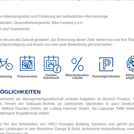
n Aktienprogramm und Förderung der betrieblichen Altersvorsorge
kosten, Gesundheitsangebote, Bike-Leasing u.v.m
en und Teamevents
it uns die Zukunft gestalten. Zur Erreichung dieser Ziele stehen bei uns Ihre Pot
leichberechtigung und freuen uns über jede Bewerbung gleichermaßen.
MÖGLICHKEITEN
immt als Managementgesellschaft zentrale Aufgaben im Bereich Finance, IT
 die Firmen der Gebäude.Technik. an zahlreichen Standorten in ganz Deuts
 die Wilfried Dunckel GmbH, die Ludwig Hammer GmbH, die Lagrange TWM GmbH
Holtermann Regeltechnik GmbH.
eil des Netzwerkes von VINCI Energies Building Solutions und gehört zum
en Leistungen in den Bereichen Design & Build, technische Instandhaltung 
nes Gebäudes ab.