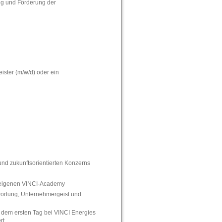
ng und Förderung der
ister (m/w/d) oder ein
und zukunftsorientierten Konzerns
rneigenen VINCI-Academy
twortung, Unternehmergeist und
 dem ersten Tag bei VINCI Energies
rt