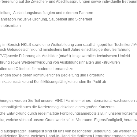
rbereitung auf die Zwischen- und Abschlussprüfungen sowie individuelle Betreuu
bteilung, Ausbildungsbeauftragten und externen Partnern
ganisation inklusive Ordnung, Sauberkeit und Sicherheit
triebsmitteln
im Bereich HKLS sowie eine Weiterbildung zum staatlich geprüften Techniker / Me
ich Gebäudetechnik und mindestens fünft Jahre einschlägige Berufserfahrung
VO) sowie Erfahrung als Ausbilder (m/w/d) im gewerblich-technischen Umfeld
ührung sowie Weiterentwicklung von Ausbildungsinhalten und -‍strukturen
edien und Offenheit für moderne Lernansätze
ldenden sowie deren kontinuierlichen Begleitung und Förderung
ikationsstärke und Konfliktlösungsfähigkeit runden Ihr Profil ab
 Energies werden Sie Teil unserer VINCI Familie – eines international wachsenden 
Nachhaltigkeit auch die Karrieremöglichkeiten eines großen Konzerns
liche Entwicklung durch regelmäßige Fortbildungsangebote z.B. in unserer konze
ur, welche sich auf unsere Grundwerte stützt: Vertrauen, Eigenständigkeit, Veran
d ausgeprägter Teamgeist sind für uns von besonderer Bedeutung. Sie werden ab
ualifizierten Teams, welches Hand-in-Hand die täglichen Herausforderungen meiste