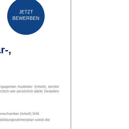
JETZT
BEWERBEN
r-,
agierten Ausbilder (m/w/d), der/die
hlich wie persönlich stärkt. Gestalten
nmechaniker (m/w/d) SHK
usbildungsrahmenplan sowie die