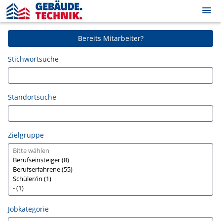
Skip
to
main
Login
Stellenangebote
content
Bereits Mitarbeiter?
Registrierung
Stichwortsuche
Standortsuche
Zielgruppe
Jobkategorie